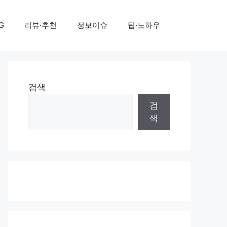
G
리뷰·추천
정보이슈
팁·노하우
검색
검
색