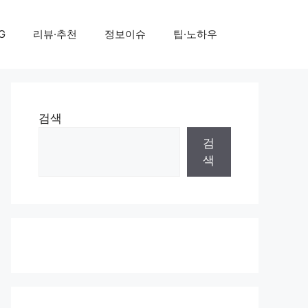
G
리뷰·추천
정보이슈
팁·노하우
검색
검
색