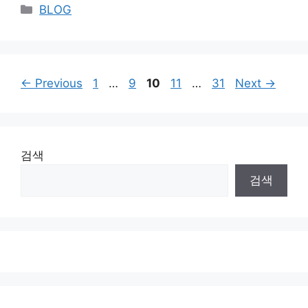
Categories
BLOG
Page
Page
Page
Page
Page
←
Previous
1
…
9
10
11
…
31
Next
→
검색
검색