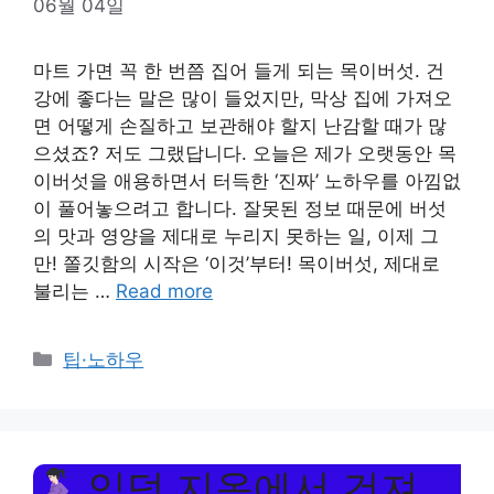
06월 04일
마트 가면 꼭 한 번쯤 집어 들게 되는 목이버섯. 건
강에 좋다는 말은 많이 들었지만, 막상 집에 가져오
면 어떻게 손질하고 보관해야 할지 난감할 때가 많
으셨죠? 저도 그랬답니다. 오늘은 제가 오랫동안 목
이버섯을 애용하면서 터득한 ‘진짜’ 노하우를 아낌없
이 풀어놓으려고 합니다. 잘못된 정보 때문에 버섯
의 맛과 영양을 제대로 누리지 못하는 일, 이제 그
만! 쫄깃함의 시작은 ‘이것’부터! 목이버섯, 제대로
불리는 …
Read more
Categories
팁·노하우
입덧 지옥에서 건져