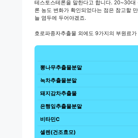
테스토스테론을 말한다고 합니다. 20~30대
론 농도 변화가 확인되었다는 점은 참고할 만
늘 염두에 두어야겠죠.
호로파종자추출물 외에도 9가지의 부원료가 
뽕나무추출물분말
녹차추출물분말
돼지감차추출물
은행잎추출물분말
비타민C
셀렌(건조효모)