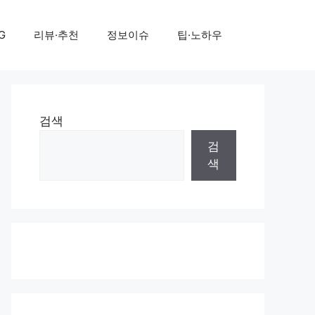
G
리뷰·추천
정보이슈
팁·노하우
검색
검
색