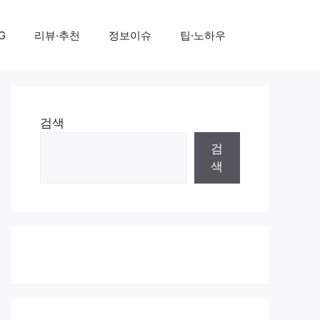
G
리뷰·추천
정보이슈
팁·노하우
검색
검
색