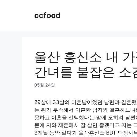
Skip
to
ccfood
content
울산 흥신소 내 가
간녀를 붙잡은 소
05월 24일
29살에 33살의 이혼남이었던 남편과 결혼
는 뭐가 부족해서 이혼한 남자와 결혼하느냐
못하고 이혼을 선택했다는 말에 오히려 남편이
문에 저와 재혼해서 잘 살면 좋겠다고 저는 
3개월 동안 살다가 울산흥신소 BDT 탐정사