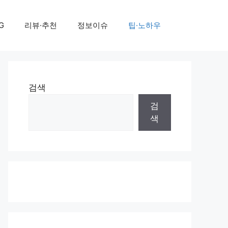
G
리뷰·추천
정보이슈
팁·노하우
검색
검
색