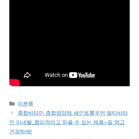
Categories
미분류
종합비타민 종합영양제 세인트룸우먼 멀티비타
민 미네랄_합리적이고 믿을 수 있는 제품~잘 먹고
건강하게!