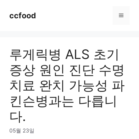
Skip
to
ccfood
Menu
content
루게릭병 ALS 초기
증상 원인 진단 수명
치료 완치 가능성 파
킨슨병과는 다릅니
다.
05월 23일