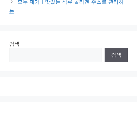
모두 제거ㅣ맛있는 석류 콜라겐 주스로 관리하
는
검색
검색